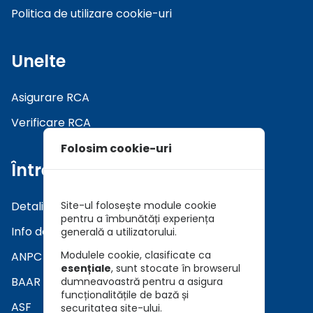
Politica de utilizare cookie-uri
Unelte
Asigurare RCA
Verificare RCA
Folosim cookie-uri
Întrebări
Detalii asiguratori
Site-ul folosește module cookie
pentru a îmbunătăți experiența
Info daune
generală a utilizatorului.
Modulele cookie, clasificate ca
ANPC
esențiale
, sunt stocate în browserul
BAAR
dumneavoastră pentru a asigura
funcționalitățile de bază și
ASF
securitatea site-ului.