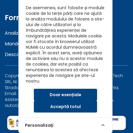
De asemenea, sunt folosite și module
cookie de la terțe părți care ne ajută
Formulare
la analiza modulului de folosire a site-
ului de către utilizatori și la
îmbunătățirea experienței de
Analiza a Cerintelor (DNT)
navigare pe acesta. Modulele cookie
vor fi stocate în browserul utilizat
Mandat in Brokeraj (GDPR)
NUMAI cu acordul dumneavoastră
explicit. În acest sens, aveți opțiunea
Descarca Prezentare Broker
de activare sau nu a acestor module
de cookies, dar este posibil ca
renunțarea la acestea să afecteze
experiența de navigare pe site-ul
Copyright © 2026 Asigurari AutoKarma - Auto Vida Tech
nostru.
SRL, Nr. Reg. Com.: J40/7173/2019, CUI: 41202015
Strada Măgirești 6, Sector 1, București 010926, România,
Email: asigurari@autokarma.ro
Doar esențiale
Asistent in brokeraj al Safety Broker de Asigurare SA,
autorizat de ASF, Număr Registru Brokeri RBK-293
Acceptă totul
Personalizați