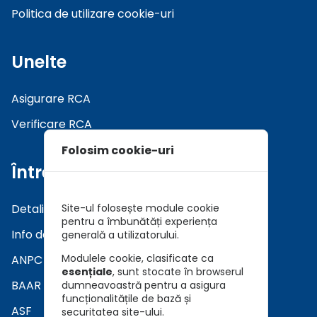
Politica de utilizare cookie-uri
Unelte
Asigurare RCA
Verificare RCA
Folosim cookie-uri
Întrebări
Detalii asiguratori
Site-ul folosește module cookie
pentru a îmbunătăți experiența
Info daune
generală a utilizatorului.
Modulele cookie, clasificate ca
ANPC
esențiale
, sunt stocate în browserul
BAAR
dumneavoastră pentru a asigura
funcționalitățile de bază și
ASF
securitatea site-ului.