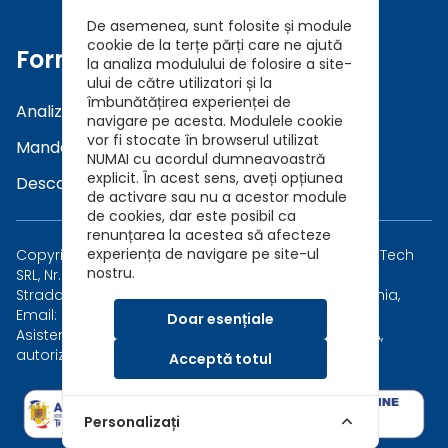
De asemenea, sunt folosite și module
cookie de la terțe părți care ne ajută
Formulare
la analiza modulului de folosire a site-
ului de către utilizatori și la
îmbunătățirea experienței de
Analiza a Cerintelor (DNT)
navigare pe acesta. Modulele cookie
vor fi stocate în browserul utilizat
Mandat in Brokeraj (GDPR)
NUMAI cu acordul dumneavoastră
explicit. În acest sens, aveți opțiunea
Descarca Prezentare Broker
de activare sau nu a acestor module
de cookies, dar este posibil ca
renunțarea la acestea să afecteze
experiența de navigare pe site-ul
Copyright © 2026 Asigurari AutoKarma - Auto Vida Tech
nostru.
SRL, Nr. Reg. Com.: J40/7173/2019, CUI: 41202015
Strada Măgirești 6, Sector 1, București 010926, România,
Email: asigurari@autokarma.ro
Doar esențiale
Asistent in brokeraj al Safety Broker de Asigurare SA,
autorizat de ASF, Număr Registru Brokeri RBK-293
Acceptă totul
Personalizați