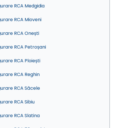
gurare RCA Medgidia
gurare RCA Mioveni
gurare RCA Onești
gurare RCA Petroșani
gurare RCA Ploiești
gurare RCA Reghin
gurare RCA Săcele
gurare RCA Sibiu
gurare RCA Slatina