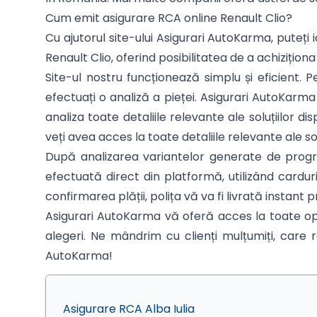
Cum emit asigurare RCA online Renault Clio?
Cu ajutorul site-ului Asigurari AutoKarma, puteți i
Renault Clio, oferind posibilitatea de a achiziționa
Site-ul nostru funcționează simplu și eficient.
efectuați o analiză a pieței. Asigurari AutoKarm
analiza toate detaliile relevante ale soluțiilor
veți avea acces la toate detaliile relevante ale sol
După analizarea variantelor generate de program
efectuată direct din platformă, utilizând cardu
confirmarea plății, polița vă va fi livrată instant p
Asigurari AutoKarma vă oferă acces la toate opț
alegeri. Ne mândrim cu clienți mulțumiți, care r
AutoKarma!
Asigurare RCA Alba Iulia