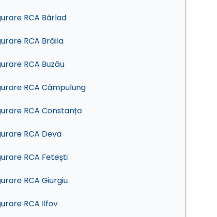
gurare RCA Bârlad
gurare RCA Brăila
gurare RCA Buzău
gurare RCA Câmpulung
gurare RCA Constanța
gurare RCA Deva
gurare RCA Fetești
gurare RCA Giurgiu
gurare RCA Ilfov