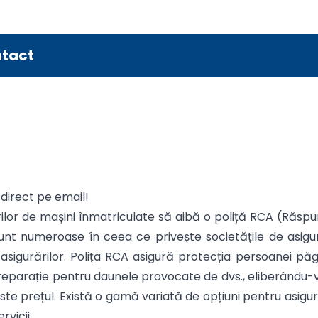
tact
 direct pe email!
ilor de mașini înmatriculate să aibă o poliță RCA (Răspun
ile sunt numeroase în ceea ce privește societățile de as
asigurărilor. Polița RCA asigură protecția persoanei păg
eparație pentru daunele provocate de dvs., eliberându-vă
 este prețul. Există o gamă variată de opțiuni pentru asig
vicii.