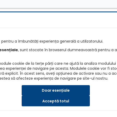
e
Întrebări
pentru a îmbunătăți experiența generală a utilizatorului.
e RCA
Detalii asiguratori
esențiale
, sunt stocate în browserul dumneavoastră pentru a as
re RCA
Info daune
dule cookie de la terțe părți care ne ajută la analiza modulului d
ANPC
irea experienței de navigare pe acesta. Modulele cookie vor fi sto
explicit. În acest sens, aveți opțiunea de activare sau nu a a
BAAR
cestea să afecteze experiența de navigare pe site-ul nostru.
ASF
Doar esențiale
Acceptă totul
SRL, Nr. Reg. Com.: J40/7173/2019, CUI: 41202015