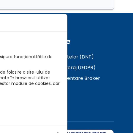
Formulare
Analiza a Cerintelor (DNT)
igura funcționalitățile de
Mandat in Brokeraj (GDPR)
e folosire a site-ului de
Descarca Prezentare Broker
cate în browserul utilizat
cestor module de cookies, dar