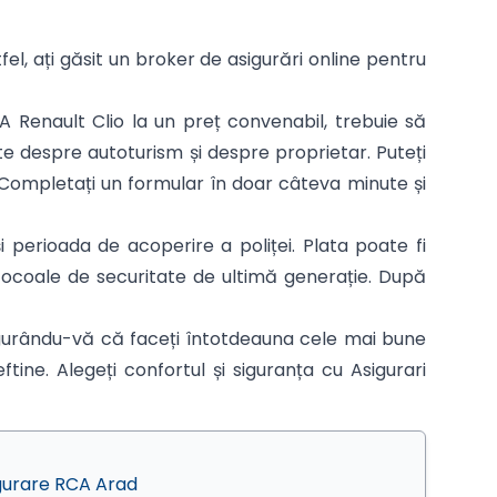
tfel, ați găsit un broker de asigurări online pentru
A Renault Clio la un preț convenabil, trebuie să
te despre autoturism și despre proprietar. Puteți
. Completați un formular în doar câteva minute și
 perioada de acoperire a poliței. Plata poate fi
otocoale de securitate de ultimă generație. După
sigurându-vă că faceți întotdeauna cele mai bune
tine. Alegeți confortul și siguranța cu Asigurari
gurare RCA Arad