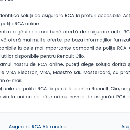
dentifica soluții de asigurare RCA la prețuri accesibile. As
 polițe RCA online.
 Pentru a găsi cea mai bună ofertă de asigurare auto RC
a vă oferă mai multe oferte, pe baza informațiilor furniza
 disponibile la cele mai importante companii de polițe RCA
uțiilor disponibile pentru Renault Clio.
ul nostru de RCA online, puteți alege soluția dorită și
rile VISA Electron, VISA, Maestro sau Mastercard, cu pr
rin e-mail.
iunile de polițe RCA disponibile pentru Renault Clio, a
evin la noi ori de câte ori au nevoie de asigurări RCA ief
Asigurare RCA Alexandria
Asi