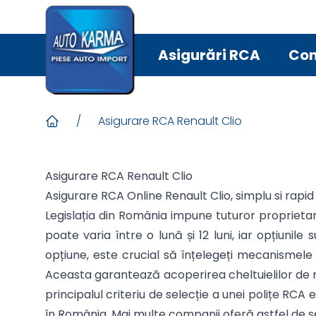
Asigurări RCA
Con
/
Asigurare RCA Renault Clio
Asigurare RCA Renault Clio
Asigurare RCA Online Renault Clio, simplu si rapid
Legislația din România impune tuturor proprietar
poate varia între o lună și 12 luni, iar opțiun
opțiune, este crucial să înțelegeți mecanismele 
Aceasta garantează acoperirea cheltuielilor de r
principalul criteriu de selecție a unei polițe RCA
în România. Mai multe companii oferă astfel de ser