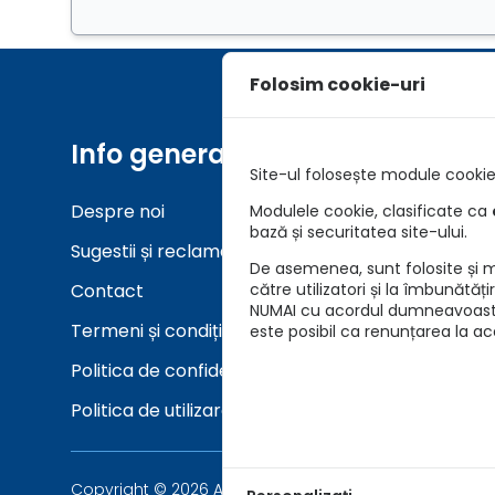
Folosim cookie-uri
Info generale
Unelt
Site-ul folosește module cookie 
Despre noi
Asigurar
Modulele cookie, clasificate ca
bază și securitatea site-ului.
Sugestii și reclamații
Verifica
De asemenea, sunt folosite și mo
Contact
către utilizatori și la îmbunătăț
NUMAI cu acordul dumneavoastră 
Termeni și condiții
este posibil ca renunțarea la a
Politica de confidențialitate
Politica de utilizare cookie-uri
Copyright © 2026 Asigurari AutoKarma - Auto Vida Tech 