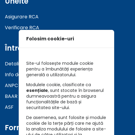
Unelte
Asigurare RCA
Verificare RCA
Folosim cookie-uri
Întrebări
Detalii asiguratori
Site-ul folosește module cookie
pentru a îmbunătăți experiența
Info daune
generală a utilizatorului.
Modulele cookie, clasificate ca
ANPC
esențiale
, sunt stocate în browserul
BAAR
dumneavoastră pentru a asigura
funcționalitățile de bază și
ASF
securitatea site-ului.
De asemenea, sunt folosite și module
cookie de la terțe părți care ne ajută
Formulare
la analiza modulului de folosire a site-
ului de către utilizatori și la