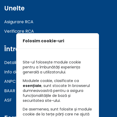
Unelte
Asigurare RCA
Verificare RCA
Folosim cookie-uri
Întrebări
Detalii asiguratori
Site-ul folosește module cookie
pentru a îmbunătăți experiența
Info daune
generală a utilizatorului.
Modulele cookie, clasificate ca
ANPC
esențiale
, sunt stocate în browserul
BAAR
dumneavoastră pentru a asigura
funcționalitățile de bază și
ASF
securitatea site-ului.
De asemenea, sunt folosite și module
cookie de la terțe părți care ne ajută