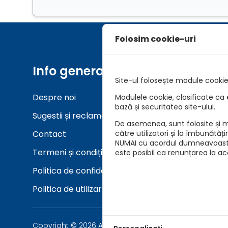
Folosim cookie-uri
Info generale
Unelt
Site-ul folosește module cookie 
Despre noi
Asigurar
Modulele cookie, clasificate ca
bază și securitatea site-ului.
Sugestii și reclamații
Verifica
De asemenea, sunt folosite și mo
Contact
către utilizatori și la îmbunătăț
NUMAI cu acordul dumneavoastră 
Termeni și condiții
este posibil ca renunțarea la a
Politica de confidențialitate
Politica de utilizare cookie-uri
Copyright © 2026 Asigurari AutoKarma - Auto Vida Tech 