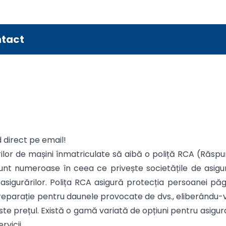
tact
d direct pe email!
ilor de mașini înmatriculate să aibă o poliță RCA (Răspun
ile sunt numeroase în ceea ce privește societățile de as
asigurărilor. Polița RCA asigură protecția persoanei păg
eparație pentru daunele provocate de dvs., eliberându-vă
 este prețul. Există o gamă variată de opțiuni pentru asigu
vicii.