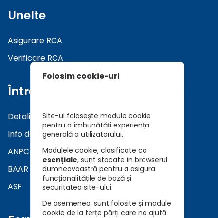
Unelte
Asigurare RCA
Verificare RCA
Folosim cookie-uri
Întrebări
Detalii asiguratori
Site-ul folosește module cookie
pentru a îmbunătăți experiența
Info daune
generală a utilizatorului.
Modulele cookie, clasificate ca
ANPC
esențiale
, sunt stocate în browserul
BAAR
dumneavoastră pentru a asigura
funcționalitățile de bază și
ASF
securitatea site-ului.
De asemenea, sunt folosite și module
cookie de la terțe părți care ne ajută