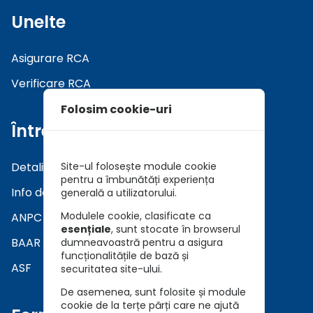
Unelte
Asigurare RCA
Verificare RCA
Folosim cookie-uri
Întrebări
Detalii asiguratori
Site-ul folosește module cookie
pentru a îmbunătăți experiența
Info daune
generală a utilizatorului.
Modulele cookie, clasificate ca
ANPC
esențiale
, sunt stocate în browserul
BAAR
dumneavoastră pentru a asigura
funcționalitățile de bază și
ASF
securitatea site-ului.
De asemenea, sunt folosite și module
cookie de la terțe părți care ne ajută