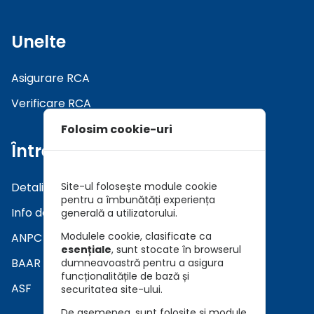
Unelte
Asigurare RCA
Verificare RCA
Folosim cookie-uri
Întrebări
Detalii asiguratori
Site-ul folosește module cookie
pentru a îmbunătăți experiența
Info daune
generală a utilizatorului.
Modulele cookie, clasificate ca
ANPC
esențiale
, sunt stocate în browserul
BAAR
dumneavoastră pentru a asigura
funcționalitățile de bază și
ASF
securitatea site-ului.
De asemenea, sunt folosite și module