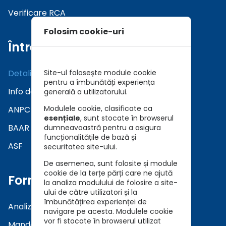
Verificare RCA
Folosim cookie-uri
Întrebări
Detalii asiguratori
Site-ul folosește module cookie
pentru a îmbunătăți experiența
Info daune
generală a utilizatorului.
Modulele cookie, clasificate ca
ANPC
esențiale
, sunt stocate în browserul
BAAR
dumneavoastră pentru a asigura
funcționalitățile de bază și
ASF
securitatea site-ului.
De asemenea, sunt folosite și module
cookie de la terțe părți care ne ajută
Formulare
la analiza modulului de folosire a site-
ului de către utilizatori și la
îmbunătățirea experienței de
Analiza a Cerintelor (DNT)
navigare pe acesta. Modulele cookie
vor fi stocate în browserul utilizat
Mandat in Brokeraj (GDPR)