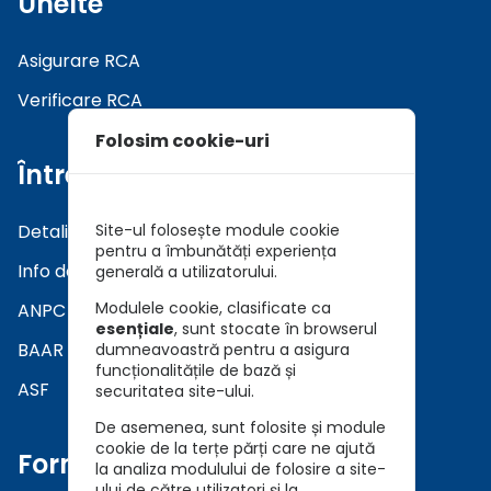
Unelte
Asigurare RCA
Verificare RCA
Folosim cookie-uri
Întrebări
Detalii asiguratori
Site-ul folosește module cookie
pentru a îmbunătăți experiența
Info daune
generală a utilizatorului.
Modulele cookie, clasificate ca
ANPC
esențiale
, sunt stocate în browserul
BAAR
dumneavoastră pentru a asigura
funcționalitățile de bază și
ASF
securitatea site-ului.
De asemenea, sunt folosite și module
cookie de la terțe părți care ne ajută
Formulare
la analiza modulului de folosire a site-
ului de către utilizatori și la