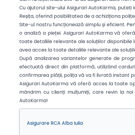
Cu ajutorul site-ului Asigurari AutoKarma, puteți i
Reșița, oferind posibilitatea de a achiziționa poliț
Site-ul nostru funcționează simplu și eficient. P
o analiză a pieței. Asigurari AutoKarma vă oferă
toate detaliile relevante ale soluțiilor disponibi
avea acces la toate detaliile relevante ale soluțiil
După analizarea variantelor generate de program
efectuată direct din platformă, utilizând cardu
confirmarea plății, polița vă va fi livrată instant p
Asigurari AutoKarma vă oferă acces la toate opți
mândrim cu clienți mulțumiți, care revin la noi 
AutoKarma!
Asigurare RCA Alba Iulia