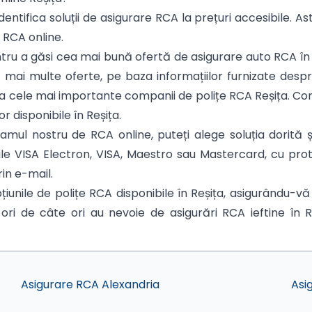
dentifica soluții de asigurare RCA la prețuri accesibile. As
e RCA online.
entru a găsi cea mai bună ofertă de asigurare auto RCA în 
 mai multe oferte, pe baza informațiilor furnizate despr
le la cele mai importante companii de polițe RCA Reșița. C
or disponibile în Reșița.
ul nostru de RCA online, puteți alege soluția dorită și
rile VISA Electron, VISA, Maestro sau Mastercard, cu pr
rin e-mail.
unile de polițe RCA disponibile în Reșița, asigurându-vă
ori de câte ori au nevoie de asigurări RCA ieftine în Re
Asigurare RCA Alexandria
Asi