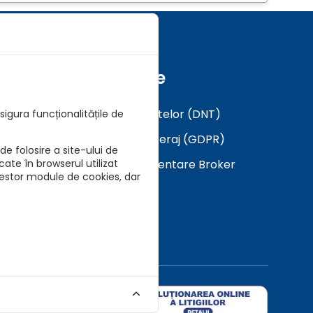
Formulare
Analiza a Cerintelor (DNT)
igura funcționalitățile de
Mandat in Brokeraj (GDPR)
e folosire a site-ului de
Descarca Prezentare Broker
cate în browserul utilizat
cestor module de cookies, dar