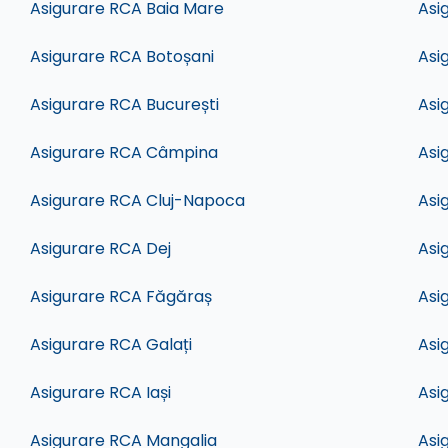
Asigurare RCA Baia Mare
Asi
Asigurare RCA Botoșani
Asi
Asigurare RCA București
Asi
Asigurare RCA Câmpina
Asi
Asigurare RCA Cluj-Napoca
Asi
Asigurare RCA Dej
Asi
Asigurare RCA Făgăraș
Asi
Asigurare RCA Galați
Asi
Asigurare RCA Iași
Asi
Asigurare RCA Mangalia
Asi