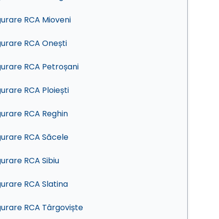
gurare RCA Mioveni
gurare RCA Onești
gurare RCA Petroșani
gurare RCA Ploiești
gurare RCA Reghin
gurare RCA Săcele
gurare RCA Sibiu
gurare RCA Slatina
gurare RCA Târgoviște