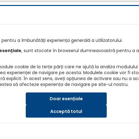
e
Întrebări
pentru a îmbunătăți experiența generală a utilizatorului.
e RCA
Detalii asiguratori
esențiale
, sunt stocate în browserul dumneavoastră pentru a as
re RCA
Info daune
dule cookie de la terțe părți care ne ajută la analiza modulului d
ANPC
irea experienței de navigare pe acesta. Modulele cookie vor fi sto
explicit. În acest sens, aveți opțiunea de activare sau nu a a
BAAR
cestea să afecteze experiența de navigare pe site-ul nostru.
ASF
Doar esențiale
Acceptă totul
SRL, Nr. Reg. Com.: J40/7173/2019, CUI: 41202015
a, Email: asigurari@autokarma.ro