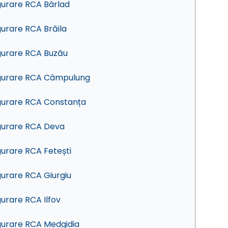
gurare RCA Bârlad
gurare RCA Brăila
gurare RCA Buzău
gurare RCA Câmpulung
gurare RCA Constanța
gurare RCA Deva
gurare RCA Fetești
gurare RCA Giurgiu
gurare RCA Ilfov
gurare RCA Medgidia