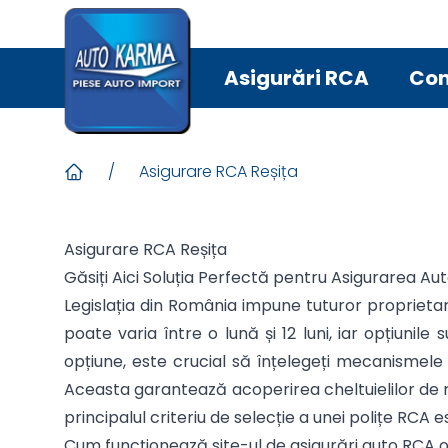
Asigurări RCA
Con
/
Asigurare RCA Reșița
Asigurare RCA Reșița
Găsiți Aici Soluția Perfectă pentru Asigurarea Aut
Legislația din România impune tuturor proprietar
poate varia între o lună și 12 luni, iar opțiun
opțiune, este crucial să înțelegeți mecanismele 
Aceasta garantează acoperirea cheltuielilor de r
principalul criteriu de selecție a unei polițe RCA e
Cum funcționează site-ul de asigurări auto RCA o