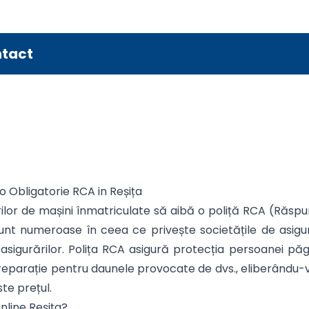
tact
o Obligatorie RCA in Reșița
ilor de mașini înmatriculate să aibă o poliță RCA (Răspun
ile sunt numeroase în ceea ce privește societățile de as
asigurărilor. Polița RCA asigură protecția persoanei păg
eparație pentru daunele provocate de dvs., eliberându-vă
ste prețul.
nline Reșița?