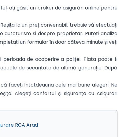
tfel, ați găsit un broker de asigurări online pentru
Reșița la un preț convenabil, trebuie să efectuați
e autoturism și despre proprietar. Puteți analiza
ompletați un formular în doar câteva minute și veți
 perioada de acoperire a poliței. Plata poate fi
otocoale de securitate de ultimă generație. După
 că faceți întotdeauna cele mai bune alegeri. Ne
șița. Alegeți confortul și siguranța cu Asigurari
gurare RCA Arad