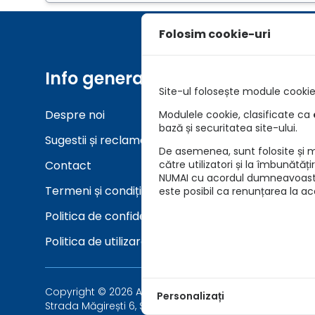
Folosim cookie-uri
Info generale
Unelt
Site-ul folosește module cookie 
Despre noi
Asigurar
Modulele cookie, clasificate ca
bază și securitatea site-ului.
Sugestii și reclamații
Verifica
De asemenea, sunt folosite și mo
Contact
către utilizatori și la îmbunătăț
NUMAI cu acordul dumneavoastră 
Termeni și condiții
este posibil ca renunțarea la a
Politica de confidențialitate
Politica de utilizare cookie-uri
Copyright © 2026 Asigurari AutoKarma - Auto Vida Tech 
Personalizați
Strada Măgirești 6, Sector 1, București 010926, Români