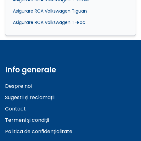
Asigurare RCA Volkswagen Tiguan
Asigurare RCA Volkswagen T-Roc
Info generale
Despre noi
Sugestii și reclamații
Contact
Termeni și condiții
Politica de confidențialitate