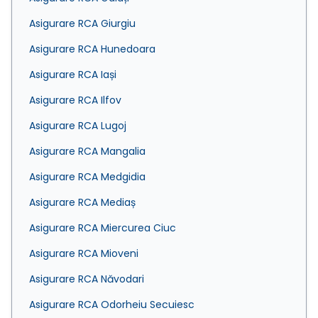
Asigurare RCA Giurgiu
Asigurare RCA Hunedoara
Asigurare RCA Iași
Asigurare RCA Ilfov
Asigurare RCA Lugoj
Asigurare RCA Mangalia
Asigurare RCA Medgidia
Asigurare RCA Mediaș
Asigurare RCA Miercurea Ciuc
Asigurare RCA Mioveni
Asigurare RCA Năvodari
Asigurare RCA Odorheiu Secuiesc