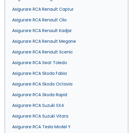
Asigurare RCA Renault Captur
Asigurare RCA Renault Clio
Asigurare RCA Renault Kadjar
Asigurare RCA Renault Megane
Asigurare RCA Renault Scenic
Asigurare RCA Seat Toledo
Asigurare RCA Skoda Fabia
Asigurare RCA Skoda Octavia
Asigurare RCA Skoda Rapid
Asigurare RCA Suzuki SX4
Asigurare RCA Suzuki Vitara
Asigurare RCA Tesla Model Y