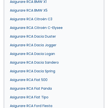
Asigurare RCA BMW X1
Asigurare RCA BMW X5
Asigurare RCA Citroën C3
Asigurare RCA Citroën C-Elysee
Asigurare RCA Dacia Duster
Asigurare RCA Dacia Jogger
Asigurare RCA Dacia Logan
Asigurare RCA Dacia Sandero
Asigurare RCA Dacia Spring
Asigurare RCA Fiat 500
Asigurare RCA Fiat Panda
Asigurare RCA Fiat Tipo
Asigurare RCA Ford Fiesta