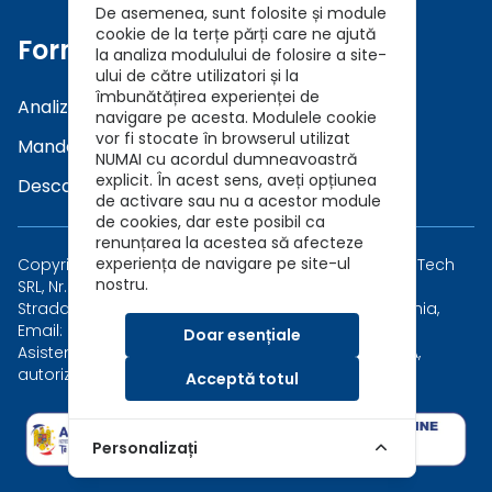
De asemenea, sunt folosite și module
cookie de la terțe părți care ne ajută
Formulare
la analiza modulului de folosire a site-
ului de către utilizatori și la
îmbunătățirea experienței de
Analiza a Cerintelor (DNT)
navigare pe acesta. Modulele cookie
vor fi stocate în browserul utilizat
Mandat in Brokeraj (GDPR)
NUMAI cu acordul dumneavoastră
explicit. În acest sens, aveți opțiunea
Descarca Prezentare Broker
de activare sau nu a acestor module
de cookies, dar este posibil ca
renunțarea la acestea să afecteze
experiența de navigare pe site-ul
Copyright © 2026 Asigurari AutoKarma - Auto Vida Tech
nostru.
SRL, Nr. Reg. Com.: J40/7173/2019, CUI: 41202015
Strada Măgirești 6, Sector 1, București 010926, România,
Email: asigurari@autokarma.ro
Doar esențiale
Asistent in brokeraj al Safety Broker de Asigurare SA,
autorizat de ASF, Număr Registru Brokeri RBK-293
Acceptă totul
Personalizați