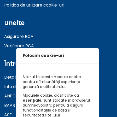
Politica de utilizare cookie-uri
Unelte
Asigurare RCA
Verificare RCA
Folosim cookie-uri
Întrebări
Detalii asiguratori
Site-ul folosește module cookie
pentru a îmbunătăți experiența
Info daune
generală a utilizatorului.
Modulele cookie, clasificate ca
ANPC
esențiale
, sunt stocate în browserul
BAAR
dumneavoastră pentru a asigura
funcționalitățile de bază și
ASF
securitatea site-ului.