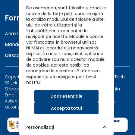
De asemenea, sunt folosite și module
cookie de la terțe părți care ne ajută
Formulare
la analiza modulului de folosire a site-
ului de către utilizatori și la
îmbunătățirea experienței de
Analiza a Cerintelor (DNT)
navigare pe acesta. Modulele cookie
vor fi stocate în browserul utilizat
Mandat in Brokeraj (GDPR)
NUMAI cu acordul dumneavoastră
explicit. În acest sens, aveți opțiunea
Descarca Prezentare Broker
de activare sau nu a acestor module
de cookies, dar este posibil ca
renunțarea la acestea să afecteze
experiența de navigare pe site-ul
Copyright © 2026 Asigurari AutoKarma - Auto Vida Tech
nostru.
SRL, Nr. Reg. Com.: J40/7173/2019, CUI: 41202015
Strada Măgirești 6, Sector 1, București 010926, România,
Email: asigurari@autokarma.ro
Doar esențiale
Asistent in brokeraj al Safety Broker de Asigurare SA,
autorizat de ASF, Număr Registru Brokeri RBK-293
Acceptă totul
Personalizați