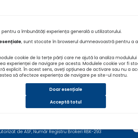
e
Întrebări
pentru a îmbunătăți experiența generală a utilizatorului.
e RCA
Detalii asiguratori
esențiale
, sunt stocate în browserul dumneavoastră pentru a as
re RCA
Info daune
dule cookie de la terțe părți care ne ajută la analiza modulului d
ANPC
irea experienței de navigare pe acesta. Modulele cookie vor fi sto
explicit. În acest sens, aveți opțiunea de activare sau nu a a
BAAR
cestea să afecteze experiența de navigare pe site-ul nostru.
ASF
Doar esențiale
Acceptă totul
SRL, Nr. Reg. Com.: J40/7173/2019, CUI: 41202015
a, Email: asigurari@autokarma.ro
autorizat de ASF, Număr Registru Brokeri RBK-293