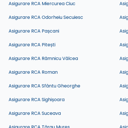
Asigurare RCA Miercurea Ciuc
Asi
Asigurare RCA Odorheiu Secuiesc
Asi
Asigurare RCA Pașcani
Asi
Asigurare RCA Pitești
Asi
Asigurare RCA Râmnicu Vâlcea
Asi
Asigurare RCA Roman
Asi
Asigurare RCA Sfântu Gheorghe
Asi
Asigurare RCA Sighișoara
Asi
Asigurare RCA Suceava
Asi
Asigurare RCA Târgu Mureș
Asi