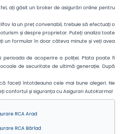
tfel, ați găsit un broker de asigurări online pentru
lfov la un preț convenabil, trebuie să efectuați o
oturism și despre proprietar. Puteți analiza toate
ați un formular în doar câteva minute și veți avea
 perioada de acoperire a poliței. Plata poate fi
otocoale de securitate de ultimă generație. După
 că faceți întotdeauna cele mai bune alegeri. Ne
geți confortul și siguranța cu Asigurari AutoKarma!
gurare RCA Arad
gurare RCA Bârlad