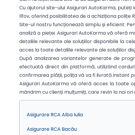
Cu ajutorul site-ului Asigurari AutoKarma, puteți i
Ilfov, oferind posibilitatea de a achiziționa polițe 
Site-ul nostru funcționează simplu și eficient. P
analiză a pieței. Asigurari AutoKarma vă oferă ma
detaliile relevante ale soluțiilor disponibile la
acces la toate detaliile relevante ale soluțiilor disp
După analizarea variantelor generate de program
efectuată direct din platformă, utilizând cardu
confirmarea plății, polița vă va fi livrată instant p
Asigurari AutoKarma vă oferă acces la toate opț
mândrim cu clienți mulțumiți, care revin la noi ori
Asigurare RCA Alba Iulia
Asigurare RCA Bacău