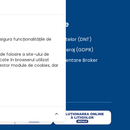
Formulare
Analiza a Cerintelor (DNT)
igura funcționalitățile de
Mandat in Brokeraj (GDPR)
e folosire a site-ului de
Descarca Prezentare Broker
cate în browserul utilizat
cestor module de cookies, dar