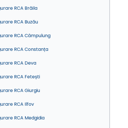
gurare RCA Brăila
gurare RCA Buzău
gurare RCA Câmpulung
gurare RCA Constanța
gurare RCA Deva
gurare RCA Fetești
gurare RCA Giurgiu
gurare RCA Ilfov
gurare RCA Medgidia