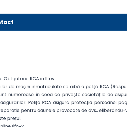
tact
o Obligatorie RCA in Ilfov
ilor de mașini înmatriculate să aibă o poliță RCA (Răspun
ile sunt numeroase în ceea ce privește societățile de as
asigurărilor. Polița RCA asigură protecția persoanei păg
eparație pentru daunele provocate de dvs., eliberându-vă
ste prețul.
line Ilfov?