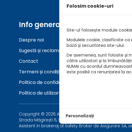
Folosim cookie-uri
Info generale
Unelt
Site-ul folosește module cookie 
Despre noi
Asigurar
Modulele cookie, clasificate ca
bază și securitatea site-ului.
Sugestii și reclamații
Verifica
De asemenea, sunt folosite și mo
Contact
către utilizatori și la îmbunătăț
NUMAI cu acordul dumneavoastră 
Termeni și condiții
este posibil ca renunțarea la a
Politica de confidențialitate
Politica de utilizare cookie-uri
Copyright © 2026 Asigurari AutoKarma - Auto Vida Tech 
Personalizați
Strada Măgirești 6, Sector 1, București 010926, Români
Asistent in brokeraj al Safety Broker de Asigurare SA, 