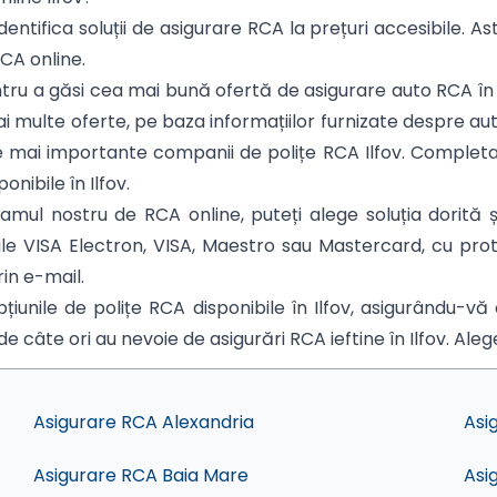
dentifica soluții de asigurare RCA la prețuri accesibile. As
RCA online.
entru a găsi cea mai bună ofertă de asigurare auto RCA în I
i multe oferte, pe baza informațiilor furnizate despre aut
 cele mai importante companii de polițe RCA Ilfov. Complet
onibile în Ilfov.
ul nostru de RCA online, puteți alege soluția dorită și
rile VISA Electron, VISA, Maestro sau Mastercard, cu pr
rin e-mail.
iunile de polițe RCA disponibile în Ilfov, asigurându-vă
 de câte ori au nevoie de asigurări RCA ieftine în Ilfov. Ale
Asigurare RCA Alexandria
Asi
Asigurare RCA Baia Mare
Asi