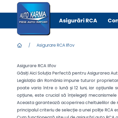
Asigurări RCA
Con
/
Asigurare RCA Ilfov
Asigurare RCA Ilfov
Găsiți Aici Soluția Perfectă pentru Asigurarea Aut
Legislația din România impune tuturor proprietar
poate varia între o lună și 12 luni, iar opțiun
opțiune, este crucial să înțelegeți mecanismele 
Aceasta garantează acoperirea cheltuielilor de r
principalul criteriu de selecție a unei polițe RCA e
Cum funcționează site-ul de asigurări auto RCA on