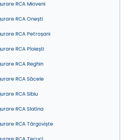
gurare RCA Mioveni
gurare RCA Onești
gurare RCA Petroșani
gurare RCA Ploiești
gurare RCA Reghin
gurare RCA Săcele
gurare RCA Sibiu
gurare RCA Slatina
gurare RCA Târgoviște
gurare RCA Tecuci