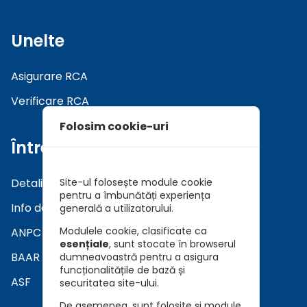
Unelte
Asigurare RCA
Verificare RCA
Folosim cookie-uri
Întrebări
Detalii asiguratori
Site-ul folosește module cookie
pentru a îmbunătăți experiența
Info daune
generală a utilizatorului.
Modulele cookie, clasificate ca
ANPC
esențiale
, sunt stocate în browserul
BAAR
dumneavoastră pentru a asigura
funcționalitățile de bază și
ASF
securitatea site-ului.
De asemenea, sunt folosite și module