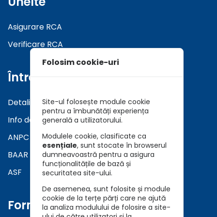
Unelte
Asigurare RCA
Verificare RCA
Folosim cookie-uri
Întrebări
Detalii asiguratori
Site-ul folosește module cookie
pentru a îmbunătăți experiența
Info daune
generală a utilizatorului.
Modulele cookie, clasificate ca
ANPC
esențiale
, sunt stocate în browserul
BAAR
dumneavoastră pentru a asigura
funcționalitățile de bază și
ASF
securitatea site-ului.
De asemenea, sunt folosite și module
cookie de la terțe părți care ne ajută
Formulare
la analiza modulului de folosire a site-
ului de către utilizatori și la