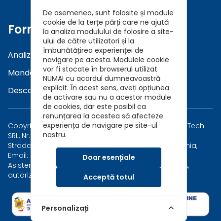
De asemenea, sunt folosite și module
cookie de la terțe părți care ne ajută
Formulare
la analiza modulului de folosire a site-
ului de către utilizatori și la
îmbunătățirea experienței de
Analiza a Cerintelor (DNT)
navigare pe acesta. Modulele cookie
vor fi stocate în browserul utilizat
Mandat in Brokeraj (GDPR)
NUMAI cu acordul dumneavoastră
explicit. În acest sens, aveți opțiunea
Descarca Prezentare Broker
de activare sau nu a acestor module
de cookies, dar este posibil ca
renunțarea la acestea să afecteze
experiența de navigare pe site-ul
Copyright © 2026 Asigurari AutoKarma - Auto Vida Tech
nostru.
SRL, Nr. Reg. Com.: J40/7173/2019, CUI: 41202015
Strada Măgirești 6, Sector 1, București 010926, România,
Email: asigurari@autokarma.ro
Doar esențiale
Asistent in brokeraj al Safety Broker de Asigurare SA,
autorizat de ASF, Număr Registru Brokeri RBK-293
Acceptă totul
Personalizați