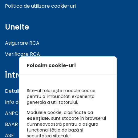
Politica de utilizare cookie-uri
Unelte
Asigurare RCA
Verificare RCA
Folosim cookie-uri
Întrebări
Detalii asiguratori
Site-ul folosește module cookie
pentru a îmbunătăți experiența
Info daune
generală a utilizatorului.
Modulele cookie, clasificate ca
ANPC
esențiale
, sunt stocate în browserul
BAAR
dumneavoastră pentru a asigura
funcționalitățile de bază și
ASF
securitatea site-ului.