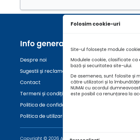
Folosim cookie-uri
Info generale
Unelt
Site-ul folosește module cookie 
Despre noi
Asigurar
Modulele cookie, clasificate ca
bază și securitatea site-ului.
Sugestii și reclamații
Verifica
De asemenea, sunt folosite și mo
Contact
către utilizatori și la îmbunătăț
NUMAI cu acordul dumneavoastră 
Termeni și condiții
este posibil ca renunțarea la a
Politica de confidențialitate
Politica de utilizare cookie-uri
Copyright © 2026 Asigurari AutoKarma - Auto Vida Tech 