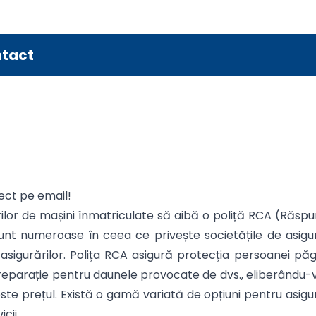
tact
rect pe email!
ilor de mașini înmatriculate să aibă o poliță RCA (Răspun
ile sunt numeroase în ceea ce privește societățile de as
asigurărilor. Polița RCA asigură protecția persoanei păg
eparație pentru daunele provocate de dvs., eliberându-vă
A este prețul. Există o gamă variată de opțiuni pentru asig
cii.