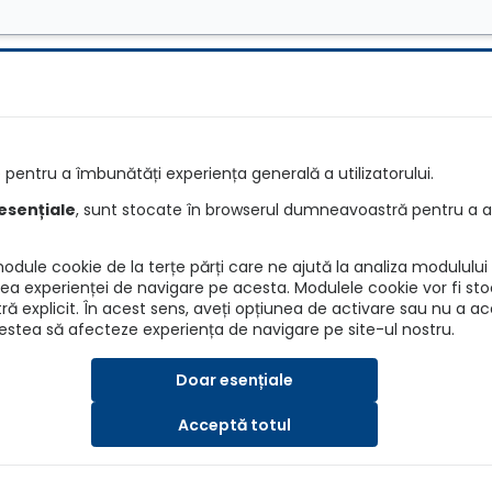
e
Întrebări
pentru a îmbunătăți experiența generală a utilizatorului.
e RCA
Detalii asiguratori
esențiale
, sunt stocate în browserul dumneavoastră pentru a as
re RCA
Info daune
dule cookie de la terțe părți care ne ajută la analiza modulului d
ANPC
irea experienței de navigare pe acesta. Modulele cookie vor fi sto
explicit. În acest sens, aveți opțiunea de activare sau nu a a
BAAR
cestea să afecteze experiența de navigare pe site-ul nostru.
ASF
Doar esențiale
Acceptă totul
SRL, Nr. Reg. Com.: J40/7173/2019, CUI: 41202015