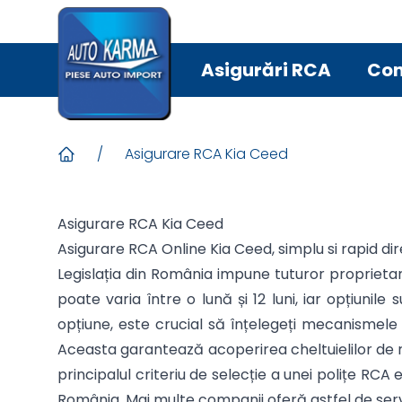
Asigurări RCA
Con
/
Asigurare RCA Kia Ceed
Asigurare RCA Kia Ceed
Asigurare RCA Online Kia Ceed, simplu si rapid di
Legislația din România impune tuturor proprietar
poate varia între o lună și 12 luni, iar opțiun
opțiune, este crucial să înțelegeți mecanismele 
Aceasta garantează acoperirea cheltuielilor de r
principalul criteriu de selecție a unei polițe RC
România. Mai multe companii oferă astfel de servi