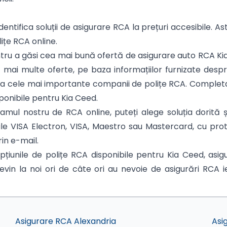
dentifica soluții de asigurare RCA la prețuri accesibile. As
lițe RCA online.
entru a găsi cea mai bună ofertă de asigurare auto RCA Ki
 mai multe oferte, pe baza informațiilor furnizate despr
ile la cele mai importante companii de polițe RCA. Complet
isponibile pentru Kia Ceed.
ul nostru de RCA online, puteți alege soluția dorită și
rile VISA Electron, VISA, Maestro sau Mastercard, cu pr
rin e-mail.
țiunile de polițe RCA disponibile pentru Kia Ceed, as
evin la noi ori de câte ori au nevoie de asigurări RCA ief
Asigurare RCA Alexandria
Asi