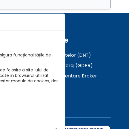
Formulare
Analiza a Cerintelor (DNT)
igura funcționalitățile de
Mandat in Brokeraj (GDPR)
e folosire a site-ului de
Descarca Prezentare Broker
cate în browserul utilizat
cestor module de cookies, dar