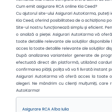
Cum emit asigurare RCA online Kia Ceed?
Cu ajutorul site-ului Asigurari AutoKarma, puteți i
Kia Ceed, oferind posibilitatea de a achiziționa po
Site-ul nostru funcționează simplu și eficient. P
o analiză a pieței. Asigurari AutoKarma vă oferă
toate detaliile relevante ale soluțiilor disponib
acces la toate detaliile relevante ale soluțiilor d
După analizarea variantelor generate de program
efectuată direct din platformă, utilizând cardu
confirmarea plății, polița vă va fi livrată instant p
Asigurari AutoKarma vă oferă acces la toate op
alegeri. Ne mândrim cu clienți mulțumiți, care r
AutoKarma!
Asigurare RCA Alba Iulia