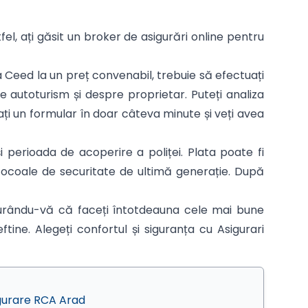
tfel, ați găsit un broker de asigurări online pentru
a Ceed la un preț convenabil, trebuie să efectuați
e autoturism și despre proprietar. Puteți analiza
ați un formular în doar câteva minute și veți avea
 perioada de acoperire a poliței. Plata poate fi
otocoale de securitate de ultimă generație. După
igurându-vă că faceți întotdeauna cele mai bune
tine. Alegeți confortul și siguranța cu Asigurari
gurare RCA Arad