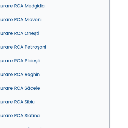
gurare RCA Medgidia
gurare RCA Mioveni
gurare RCA Onești
gurare RCA Petroșani
gurare RCA Ploiești
gurare RCA Reghin
gurare RCA Săcele
gurare RCA Sibiu
gurare RCA Slatina