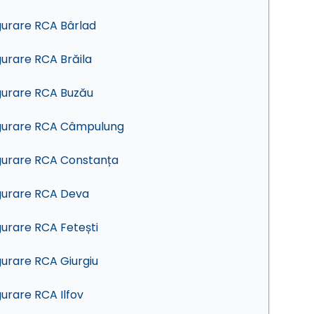
gurare RCA Bârlad
gurare RCA Brăila
gurare RCA Buzău
gurare RCA Câmpulung
gurare RCA Constanța
gurare RCA Deva
gurare RCA Fetești
gurare RCA Giurgiu
gurare RCA Ilfov