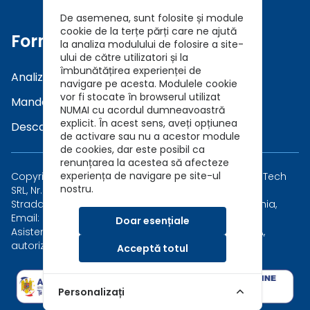
De asemenea, sunt folosite și module
cookie de la terțe părți care ne ajută
Formulare
la analiza modulului de folosire a site-
ului de către utilizatori și la
îmbunătățirea experienței de
Analiza a Cerintelor (DNT)
navigare pe acesta. Modulele cookie
vor fi stocate în browserul utilizat
Mandat in Brokeraj (GDPR)
NUMAI cu acordul dumneavoastră
explicit. În acest sens, aveți opțiunea
Descarca Prezentare Broker
de activare sau nu a acestor module
de cookies, dar este posibil ca
renunțarea la acestea să afecteze
experiența de navigare pe site-ul
Copyright © 2026 Asigurari AutoKarma - Auto Vida Tech
nostru.
SRL, Nr. Reg. Com.: J40/7173/2019, CUI: 41202015
Strada Măgirești 6, Sector 1, București 010926, România,
Email: asigurari@autokarma.ro
Doar esențiale
Asistent in brokeraj al Safety Broker de Asigurare SA,
autorizat de ASF, Număr Registru Brokeri RBK-293
Acceptă totul
Personalizați