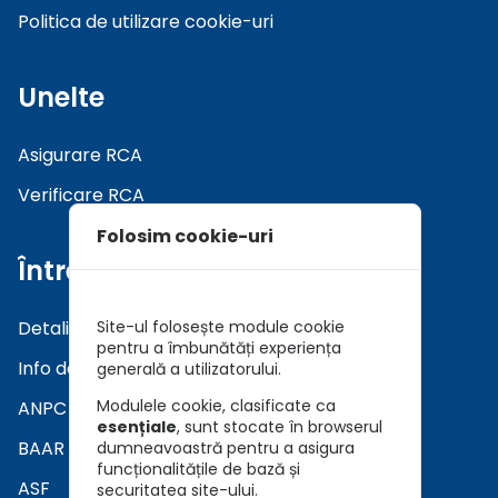
Politica de utilizare cookie-uri
Unelte
Asigurare RCA
Verificare RCA
Folosim cookie-uri
Întrebări
Detalii asiguratori
Site-ul folosește module cookie
pentru a îmbunătăți experiența
Info daune
generală a utilizatorului.
Modulele cookie, clasificate ca
ANPC
esențiale
, sunt stocate în browserul
BAAR
dumneavoastră pentru a asigura
funcționalitățile de bază și
ASF
securitatea site-ului.