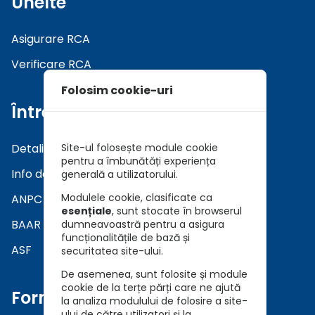
Unelte
Asigurare RCA
Verificare RCA
Folosim cookie-uri
Întrebări
Detalii asiguratori
Site-ul folosește module cookie
pentru a îmbunătăți experiența
Info daune
generală a utilizatorului.
Modulele cookie, clasificate ca
ANPC
esențiale
, sunt stocate în browserul
BAAR
dumneavoastră pentru a asigura
funcționalitățile de bază și
ASF
securitatea site-ului.
De asemenea, sunt folosite și module
cookie de la terțe părți care ne ajută
Formulare
la analiza modulului de folosire a site-
ului de către utilizatori și la