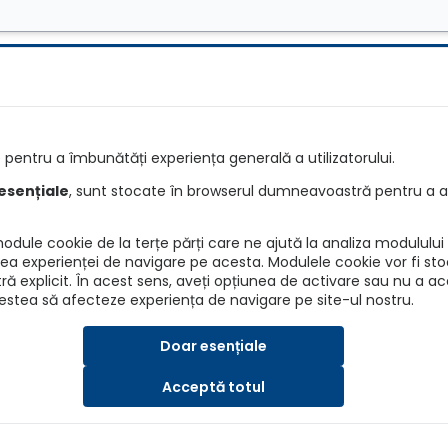
e
Întrebări
pentru a îmbunătăți experiența generală a utilizatorului.
e RCA
Detalii asiguratori
esențiale
, sunt stocate în browserul dumneavoastră pentru a as
re RCA
Info daune
dule cookie de la terțe părți care ne ajută la analiza modulului d
ANPC
irea experienței de navigare pe acesta. Modulele cookie vor fi sto
explicit. În acest sens, aveți opțiunea de activare sau nu a a
BAAR
cestea să afecteze experiența de navigare pe site-ul nostru.
ASF
Doar esențiale
Acceptă totul
SRL, Nr. Reg. Com.: J40/7173/2019, CUI: 41202015