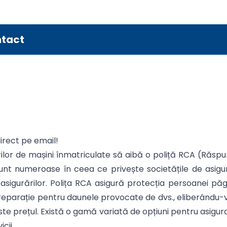
tact
irect pe email!
ilor de mașini înmatriculate să aibă o poliță RCA (Răspun
ile sunt numeroase în ceea ce privește societățile de as
asigurărilor. Polița RCA asigură protecția persoanei păg
eparație pentru daunele provocate de dvs., eliberându-vă
 este prețul. Există o gamă variată de opțiuni pentru asigu
cii.