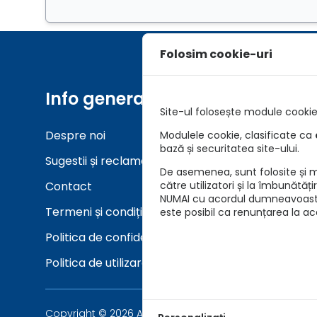
Folosim cookie-uri
Info generale
Unelt
Site-ul folosește module cookie 
Despre noi
Asigurar
Modulele cookie, clasificate ca
bază și securitatea site-ului.
Sugestii și reclamații
Verifica
De asemenea, sunt folosite și mo
Contact
către utilizatori și la îmbunătăț
NUMAI cu acordul dumneavoastră 
Termeni și condiții
este posibil ca renunțarea la a
Politica de confidențialitate
Politica de utilizare cookie-uri
Copyright © 2026 Asigurari AutoKarma - Auto Vida Tech 