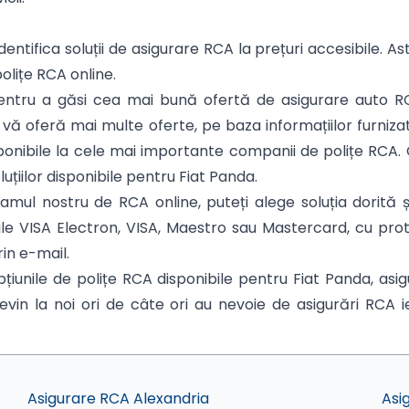
dentifica soluții de asigurare RCA la prețuri accesibile. As
polițe RCA online.
. Pentru a găsi cea mai bună ofertă de asigurare auto R
a vă oferă mai multe oferte, pe baza informațiilor furniza
 disponibile la cele mai importante companii de polițe RCA
luțiilor disponibile pentru Fiat Panda.
ul nostru de RCA online, puteți alege soluția dorită și
rile VISA Electron, VISA, Maestro sau Mastercard, cu pr
rin e-mail.
țiunile de polițe RCA disponibile pentru Fiat Panda, as
evin la noi ori de câte ori au nevoie de asigurări RCA ief
Asigurare RCA Alexandria
Asi