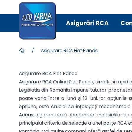
Asigurări RCA
Con
/
Asigurare RCA Fiat Panda
Asigurare RCA Fiat Panda
Asigurare RCA Online Fiat Panda, simplu si rapid d
Legislația din România impune tuturor proprietar
poate varia între o lună și 12 luni, iar opțiun
opțiune, este crucial să înțelegeți mecanismele 
Aceasta garantează acoperirea cheltuielilor de r
principalul criteriu de selecție a unei polițe RCA
România. Mai multe companii oferă astfel de servi