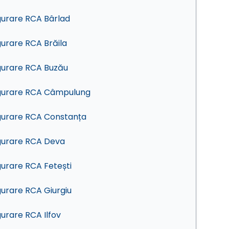
gurare RCA Bârlad
gurare RCA Brăila
gurare RCA Buzău
gurare RCA Câmpulung
gurare RCA Constanța
gurare RCA Deva
gurare RCA Fetești
gurare RCA Giurgiu
gurare RCA Ilfov