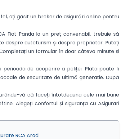
tfel, ați găsit un broker de asigurări online pentru
CA Fiat Panda la un preț convenabil, trebuie să
te despre autoturism și despre proprietar. Puteți
. Completați un formular în doar câteva minute și
 perioada de acoperire a poliței. Plata poate fi
otocoale de securitate de ultimă generație. După
igurându-vă că faceți întotdeauna cele mai bune
tine. Alegeți confortul și siguranța cu Asigurari
gurare RCA Arad