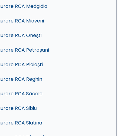
gurare RCA Medgidia
gurare RCA Mioveni
gurare RCA Onești
gurare RCA Petroșani
gurare RCA Ploiești
gurare RCA Reghin
gurare RCA Săcele
gurare RCA Sibiu
gurare RCA Slatina