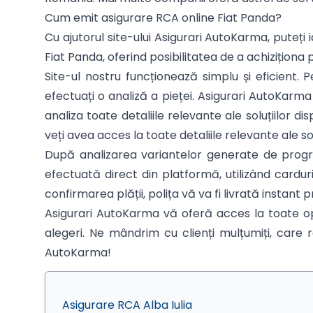
Cum emit asigurare RCA online Fiat Panda?
Cu ajutorul site-ului Asigurari AutoKarma, puteți i
Fiat Panda, oferind posibilitatea de a achiziționa 
Site-ul nostru funcționează simplu și eficient
efectuați o analiză a pieței. Asigurari AutoKarm
analiza toate detaliile relevante ale soluțiilor
veți avea acces la toate detaliile relevante ale so
După analizarea variantelor generate de program
efectuată direct din platformă, utilizând cardu
confirmarea plății, polița vă va fi livrată instant p
Asigurari AutoKarma vă oferă acces la toate op
alegeri. Ne mândrim cu clienți mulțumiți, care r
AutoKarma!
Asigurare RCA Alba Iulia