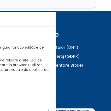
Formulare
Analiza a Cerintelor (DNT)
igura funcționalitățile de
Mandat in Brokeraj (GDPR)
e folosire a site-ului de
Descarca Prezentare Broker
cate în browserul utilizat
cestor module de cookies, dar