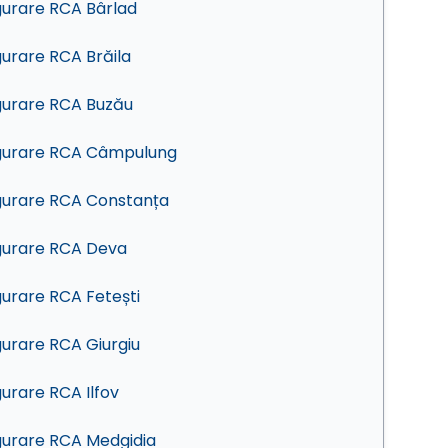
gurare RCA Bârlad
gurare RCA Brăila
gurare RCA Buzău
gurare RCA Câmpulung
gurare RCA Constanța
gurare RCA Deva
gurare RCA Fetești
gurare RCA Giurgiu
gurare RCA Ilfov
gurare RCA Medgidia