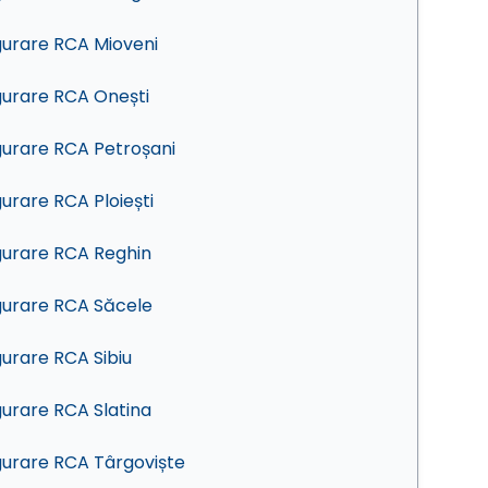
gurare RCA Mioveni
gurare RCA Onești
gurare RCA Petroșani
gurare RCA Ploiești
gurare RCA Reghin
gurare RCA Săcele
gurare RCA Sibiu
gurare RCA Slatina
gurare RCA Târgoviște