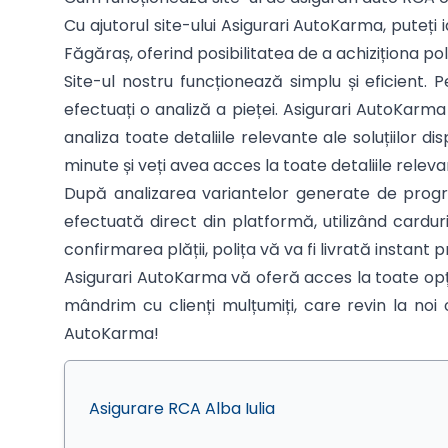
Cu ajutorul site-ului Asigurari AutoKarma, puteți i
Făgăraș, oferind posibilitatea de a achiziționa pol
Site-ul nostru funcționează simplu și eficient
efectuați o analiză a pieței. Asigurari AutoKarm
analiza toate detaliile relevante ale soluțiilor
minute și veți avea acces la toate detaliile relevan
După analizarea variantelor generate de program
efectuată direct din platformă, utilizând cardu
confirmarea plății, polița vă va fi livrată instant p
Asigurari AutoKarma vă oferă acces la toate opți
mândrim cu clienți mulțumiți, care revin la noi 
AutoKarma!
Asigurare RCA Alba Iulia