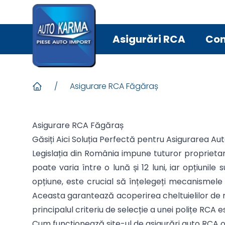
Asigurări RCA
Con
/
Asigurare RCA Făgăraș
Asigurare RCA Făgăraș
Găsiți Aici Soluția Perfectă pentru Asigurarea Au
Legislația din România impune tuturor proprietar
poate varia între o lună și 12 luni, iar opțiun
opțiune, este crucial să înțelegeți mecanismele 
Aceasta garantează acoperirea cheltuielilor de r
principalul criteriu de selecție a unei polițe RCA e
Cum funcționează site-ul de asigurări auto RCA 