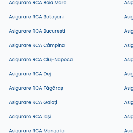
Asigurare RCA Baia Mare
Asi
Asigurare RCA Botoșani
Asi
Asigurare RCA București
Asi
Asigurare RCA Câmpina
Asi
Asigurare RCA Cluj-Napoca
Asi
Asigurare RCA Dej
Asi
Asigurare RCA Făgăraș
Asi
Asigurare RCA Galați
Asi
Asigurare RCA Iași
Asi
Asigurare RCA Mangalia
Asi