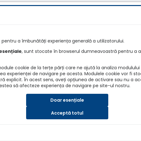
e
Întrebări
pentru a îmbunătăți experiența generală a utilizatorului.
e RCA
Detalii asiguratori
esențiale
, sunt stocate în browserul dumneavoastră pentru a as
re RCA
Info daune
dule cookie de la terțe părți care ne ajută la analiza modulului d
ANPC
irea experienței de navigare pe acesta. Modulele cookie vor fi sto
explicit. În acest sens, aveți opțiunea de activare sau nu a a
BAAR
cestea să afecteze experiența de navigare pe site-ul nostru.
ASF
Doar esențiale
Acceptă totul
SRL, Nr. Reg. Com.: J40/7173/2019, CUI: 41202015
a, Email: asigurari@autokarma.ro