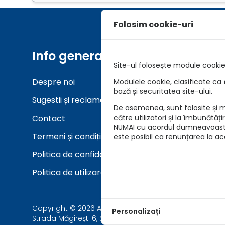
Folosim cookie-uri
Info generale
Unelt
Site-ul folosește module cookie 
Despre noi
Asigurar
Modulele cookie, clasificate ca
bază și securitatea site-ului.
Sugestii și reclamații
Verifica
De asemenea, sunt folosite și mo
Contact
către utilizatori și la îmbunătăț
NUMAI cu acordul dumneavoastră 
Termeni și condiții
este posibil ca renunțarea la a
Politica de confidențialitate
Politica de utilizare cookie-uri
Copyright © 2026 Asigurari AutoKarma - Auto Vida Tech 
Personalizați
Strada Măgirești 6, Sector 1, București 010926, Români