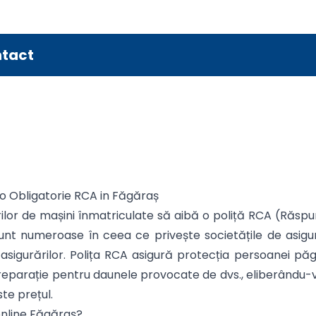
tact
to Obligatorie RCA in Făgăraș
ilor de mașini înmatriculate să aibă o poliță RCA (Răspun
ile sunt numeroase în ceea ce privește societățile de as
asigurărilor. Polița RCA asigură protecția persoanei păg
eparație pentru daunele provocate de dvs., eliberându-vă
ste prețul.
online Făgăraș?