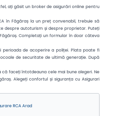
tfel, ați găsit un broker de asigurări online pentru
CA în Făgăraș la un preț convenabil, trebuie să
te despre autoturism și despre proprietar. Puteți
CA Făgăraș. Completați un formular în doar câteva
 perioada de acoperire a poliței. Plata poate fi
otocoale de securitate de ultimă generație. După
ă că faceți întotdeauna cele mai bune alegeri. Ne
ăraș. Alegeți confortul și siguranța cu Asigurari
gurare RCA Arad