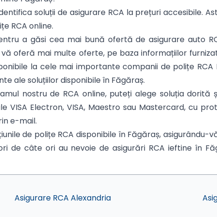
dentifica soluții de asigurare RCA la prețuri accesibile. As
ițe RCA online.
. Pentru a găsi cea mai bună ofertă de asigurare auto R
a vă oferă mai multe oferte, pe baza informațiilor furniza
 disponibile la cele mai importante companii de polițe R
te ale soluțiilor disponibile în Făgăraș.
ul nostru de RCA online, puteți alege soluția dorită și
rile VISA Electron, VISA, Maestro sau Mastercard, cu pr
rin e-mail.
unile de polițe RCA disponibile în Făgăraș, asigurându-v
ori de câte ori au nevoie de asigurări RCA ieftine în Făg
Asigurare RCA Alexandria
Asi