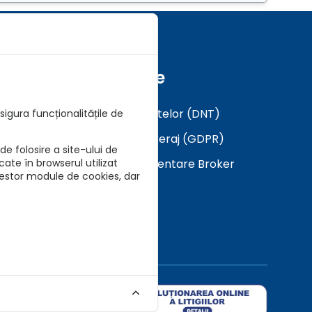
Formulare
Analiza a Cerintelor (DNT)
igura funcționalitățile de
Mandat in Brokeraj (GDPR)
e folosire a site-ului de
Descarca Prezentare Broker
cate în browserul utilizat
cestor module de cookies, dar