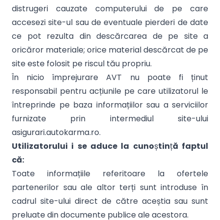
distrugeri cauzate computerului de pe care
accesezi site-ul sau de eventuale pierderi de date
ce pot rezulta din descărcarea de pe site a
oricăror materiale; orice material descărcat de pe
site este folosit pe riscul tău propriu.
În nicio împrejurare AVT nu poate fi ținut
responsabil pentru acțiunile pe care utilizatorul le
întreprinde pe baza informațiilor sau a serviciilor
furnizate prin intermediul site-ului
asigurari.autokarma.ro.
Utilizatorului i se aduce la cuno
ș
tin
ț
ă faptul
că:
Toate informațiile referitoare la ofertele
partenerilor sau ale altor terți sunt introduse în
cadrul site-ului direct de către aceștia sau sunt
preluate din documente publice ale acestora.