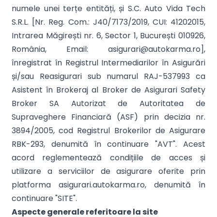
numele unei terțe entități, și S.C. Auto Vida Tech
S.R.L. [Nr. Reg. Com.: J40/7173/2019, CUI: 41202015,
Intrarea Măgirești nr. 6, Sector 1, București 010926,
România, Email: asigurari@autokarma.ro],
înregistrat în Registrul Intermediarilor în Asigurări
și/sau Reasigurari sub numarul RAJ-537993 ca
Asistent în Brokeraj al Broker de Asigurari Safety
Broker SA Autorizat de Autoritatea de
Supraveghere Financiară (ASF) prin decizia nr.
3894/2005, cod Registrul Brokerilor de Asigurare
RBK-293, denumită în continuare "AVT". Acest
acord reglementează condițiile de acces și
utilizare a serviciilor de asigurare oferite prin
platforma asigurari.autokarma.ro, denumită în
continuare "SITE".
Aspecte generale referitoare la site