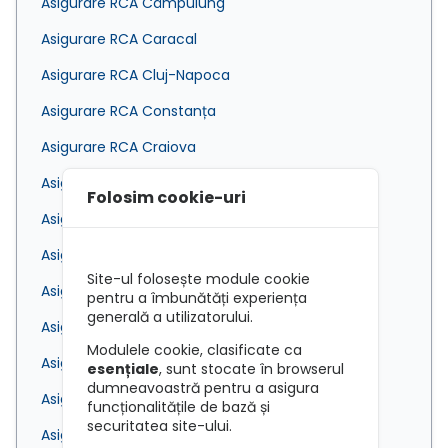
Asigurare RCA Câmpulung
Asigurare RCA Caracal
Asigurare RCA Cluj-Napoca
Asigurare RCA Constanța
Asigurare RCA Craiova
Asigurare RCA Dej
Folosim cookie-uri
Asigurare RCA Deva
Asigurare RCA Drobeta-Turnu Severin
Site-ul folosește module cookie
Asigurare RCA Făgăraș
pentru a îmbunătăți experiența
generală a utilizatorului.
Asigurare RCA Fetești
Modulele cookie, clasificate ca
Asigurare RCA Focșani
esențiale
, sunt stocate în browserul
dumneavoastră pentru a asigura
Asigurare RCA Galați
funcționalitățile de bază și
securitatea site-ului.
Asigurare RCA Giurgiu