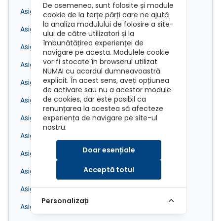
De asemenea, sunt folosite și module
Asigurare RCA Hunedoara
cookie de la terțe părți care ne ajută
la analiza modulului de folosire a site-
Asigurare RCA Iași
ului de către utilizatori și la
îmbunătățirea experienței de
Asigurare RCA Ilfov
navigare pe acesta. Modulele cookie
vor fi stocate în browserul utilizat
Asigurare RCA Lugoj
NUMAI cu acordul dumneavoastră
explicit. În acest sens, aveți opțiunea
Asigurare RCA Mangalia
de activare sau nu a acestor module
de cookies, dar este posibil ca
Asigurare RCA Medgidia
renunțarea la acestea să afecteze
Asigurare RCA Mediaș
experiența de navigare pe site-ul
nostru.
Asigurare RCA Miercurea Ciuc
Doar esențiale
Asigurare RCA Mioveni
Acceptă totul
Asigurare RCA Năvodari
Asigurare RCA Odorheiu Secuiesc
Personalizați
Asigurare RCA Onești