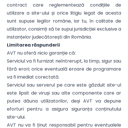
contract care reglementează condițiile de
utilizare a site-ului și orice litigiu legat de acesta
sunt supuse legilor române, iar tu, în calitate de
utilizator, consimți să te supui jurisdicției exclusive a
instanțelor judecătorești din România.
Limitarea răspunderii
AVT nu oferă nicio garanție că:
Serviciul va fi furnizat neîntrerupt, la timp, sigur sau
fără erori; orice eventuală eroare de programare
va fi imediat corectată.
Serviciul sau serverul pe care este găzduit site-ul
este lipsit de viruși sau alte componente care ar
putea dăuna utilizatorilor, deși AVT va depune
eforturi pentru a asigura siguranța conținutului
site-ului.
AVT nu va fi ținut responsabil pentru eventualele