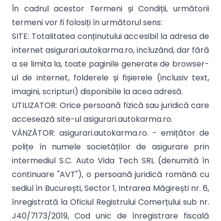
În cadrul acestor Termeni și Condiții, următorii
termeni vor fi folosiți în următorul sens:
SITE: Totalitatea conținutului accesibil la adresa de
internet asigurari.autokarma.ro, incluzând, dar fără
a se limita la, toate paginile generate de browser-
ul de internet, folderele și fișierele (inclusiv text,
imagini, scripturi) disponibile la acea adresă.
UTILIZATOR: Orice persoană fizică sau juridică care
accesează site-ul asigurari.autokarma.ro.
VÂNZĂTOR: asigurari.autokarma.ro.
- emițător de
polițe în numele societăților de asigurare prin
intermediul S.C. Auto Vida Tech SRL (denumită în
continuare "AVT"), o persoană juridică română cu
sediul în București, Sector 1, Intrarea Măgirești nr. 6,
înregistrată la Oficiul Registrului Comerțului sub nr.
J40/7173/2019, Cod unic de înregistrare fiscală