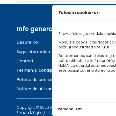
Folosim cookie-uri
Info generale
Unelt
Site-ul folosește module cookie 
Despre noi
Asigurar
Modulele cookie, clasificate ca
bază și securitatea site-ului.
Sugestii și reclamații
Verifica
De asemenea, sunt folosite și mo
Contact
către utilizatori și la îmbunătăț
NUMAI cu acordul dumneavoastră 
Termeni și condiții
este posibil ca renunțarea la a
Politica de confidențialitate
Politica de utilizare cookie-uri
Copyright © 2026 Asigurari AutoKarma - Auto Vida Tech 
Personalizați
Strada Măgirești 6, Sector 1, București 010926, Români