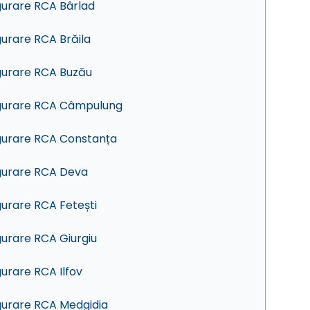
gurare RCA Bârlad
gurare RCA Brăila
gurare RCA Buzău
gurare RCA Câmpulung
gurare RCA Constanța
gurare RCA Deva
gurare RCA Fetești
gurare RCA Giurgiu
gurare RCA Ilfov
gurare RCA Medgidia