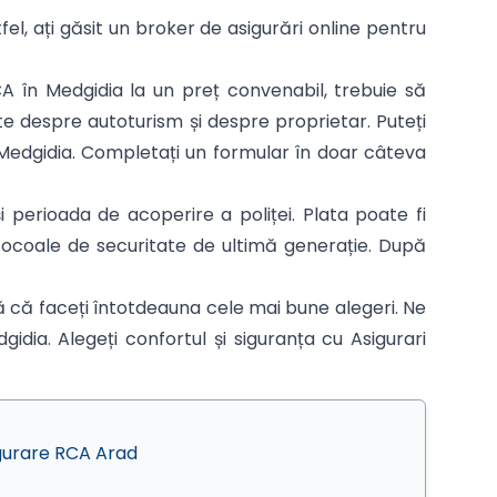
tfel, ați găsit un broker de asigurări online pentru
CA în Medgidia la un preț convenabil, trebuie să
te despre autoturism și despre proprietar. Puteți
A Medgidia. Completați un formular în doar câteva
 perioada de acoperire a poliței. Plata poate fi
otocoale de securitate de ultimă generație. După
ă că faceți întotdeauna cele mai bune alegeri. Ne
idia. Alegeți confortul și siguranța cu Asigurari
gurare RCA Arad