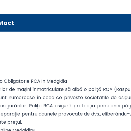
tact
to Obligatorie RCA in Medgidia
ilor de mașini înmatriculate să aibă o poliță RCA (Răspun
ile sunt numeroase în ceea ce privește societățile de as
asigurărilor. Polița RCA asigură protecția persoanei păg
eparație pentru daunele provocate de dvs., eliberându-vă
ste prețul.
online Medgidia?