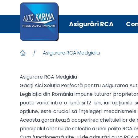
Asigurări RCA
Con
/
Asigurare RCA Medgidia
Asigurare RCA Medgidia
Găsiți Aici Soluția Perfectă pentru Asigurarea Au
Legislația din România impune tuturor proprietar
poate varia între o lună și 12 luni, iar opțiun
opțiune, este crucial să înțelegeți mecanismele 
Aceasta garantează acoperirea cheltuielilor de r
principalul criteriu de selecție a unei polițe RCA e
Cum funcționează site-ul de asigurări auto RCA 