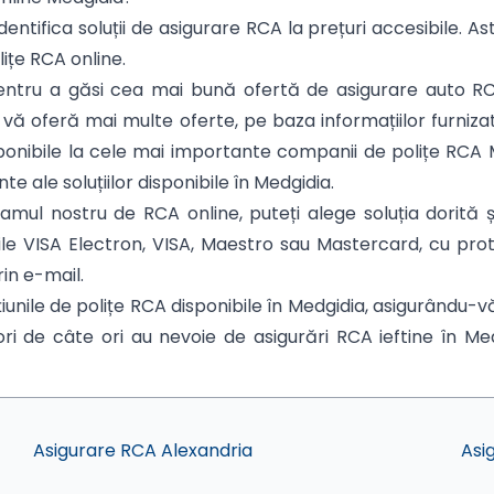
dentifica soluții de asigurare RCA la prețuri accesibile. As
lițe RCA online.
 Pentru a găsi cea mai bună ofertă de asigurare auto R
a vă oferă mai multe oferte, pe baza informațiilor furniza
 disponibile la cele mai importante companii de polițe RC
te ale soluțiilor disponibile în Medgidia.
ul nostru de RCA online, puteți alege soluția dorită și
rile VISA Electron, VISA, Maestro sau Mastercard, cu pr
rin e-mail.
unile de polițe RCA disponibile în Medgidia, asigurându-v
ori de câte ori au nevoie de asigurări RCA ieftine în Medg
Asigurare RCA Alexandria
Asi