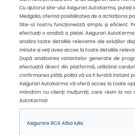
Cu ajutorul site-ului Asigurari AutoKarma, puteți i
Medgidia, oferind posibilitatea de a achiziționa po
Site-ul nostru funcționează simplu și eficient.
efectuați o analiză a pieței. Asigurari AutoKarm
analiza toate detaliile relevante ale soluțiilor
minute și veți avea acces la toate detaliile relevan
După analizarea variantelor generate de program
efectuată direct din platformă, utilizând cardu
confirmarea plății, polița vă va fi livrată instant p
Asigurari AutoKarma vă oferă acces la toate opți
mândrim cu clienți mulțumiți, care revin la noi 
AutoKarma!
Asigurare RCA Alba Iulia