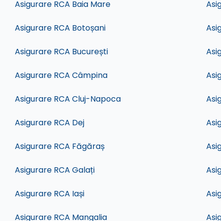
Asigurare RCA Baia Mare
Asi
Asigurare RCA Botoșani
Asi
Asigurare RCA București
Asi
Asigurare RCA Câmpina
Asi
Asigurare RCA Cluj-Napoca
Asi
Asigurare RCA Dej
Asi
Asigurare RCA Făgăraș
Asi
Asigurare RCA Galați
Asi
Asigurare RCA Iași
Asi
Asigurare RCA Mangalia
Asi