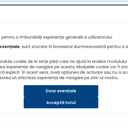
e
Întrebări
pentru a îmbunătăți experiența generală a utilizatorului.
e RCA
Detalii asiguratori
esențiale
, sunt stocate în browserul dumneavoastră pentru a as
re RCA
Info daune
dule cookie de la terțe părți care ne ajută la analiza modulului d
ANPC
irea experienței de navigare pe acesta. Modulele cookie vor fi sto
explicit. În acest sens, aveți opțiunea de activare sau nu a a
BAAR
cestea să afecteze experiența de navigare pe site-ul nostru.
ASF
Doar esențiale
Acceptă totul
SRL, Nr. Reg. Com.: J40/7173/2019, CUI: 41202015
a, Email: asigurari@autokarma.ro