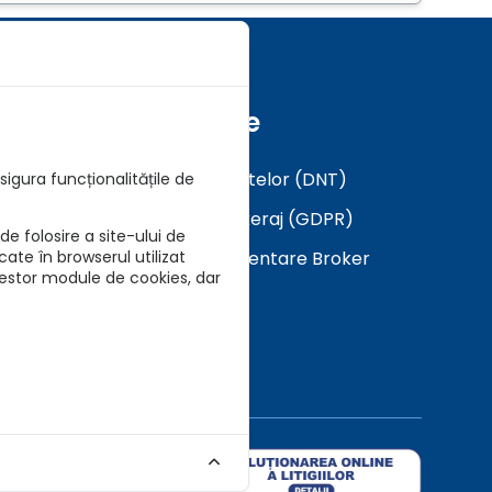
Formulare
Analiza a Cerintelor (DNT)
igura funcționalitățile de
Mandat in Brokeraj (GDPR)
e folosire a site-ului de
Descarca Prezentare Broker
cate în browserul utilizat
cestor module de cookies, dar