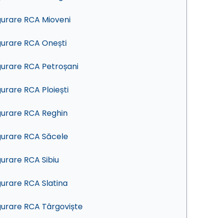
gurare RCA Mioveni
gurare RCA Onești
gurare RCA Petroșani
gurare RCA Ploiești
gurare RCA Reghin
gurare RCA Săcele
gurare RCA Sibiu
gurare RCA Slatina
gurare RCA Târgoviște