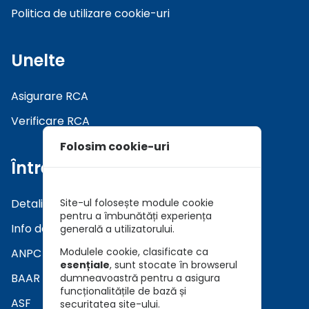
Politica de utilizare cookie-uri
Unelte
Asigurare RCA
Verificare RCA
Folosim cookie-uri
Întrebări
Detalii asiguratori
Site-ul folosește module cookie
pentru a îmbunătăți experiența
Info daune
generală a utilizatorului.
Modulele cookie, clasificate ca
ANPC
esențiale
, sunt stocate în browserul
BAAR
dumneavoastră pentru a asigura
funcționalitățile de bază și
ASF
securitatea site-ului.