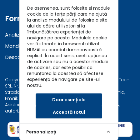
De asemenea, sunt folosite și module
cookie de la terțe părți care ne ajută
Formulare
la analiza modulului de folosire a site-
ului de către utilizatori și la
îmbunătățirea experienței de
Analiza a Cerintelor (DNT)
navigare pe acesta. Modulele cookie
vor fi stocate în browserul utilizat
Mandat in Brokeraj (GDPR)
NUMAI cu acordul dumneavoastră
explicit. În acest sens, aveți opțiunea
Descarca Prezentare Broker
de activare sau nu a acestor module
de cookies, dar este posibil ca
renunțarea la acestea să afecteze
experiența de navigare pe site-ul
Copyright © 2026 Asigurari AutoKarma - Auto Vida Tech
nostru.
SRL, Nr. Reg. Com.: J40/7173/2019, CUI: 41202015
Strada Măgirești 6, Sector 1, București 010926, România,
Email: asigurari@autokarma.ro
Doar esențiale
Asistent in brokeraj al Safety Broker de Asigurare SA,
autorizat de ASF, Număr Registru Brokeri RBK-293
Acceptă totul
Personalizați